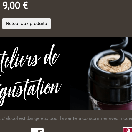
9,00 €
Retour aux produits
s d’alcool est dangereux pour la santé, à consommer avec modér